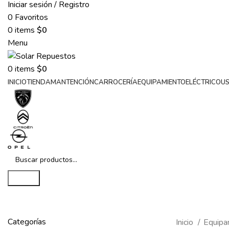
Iniciar sesión / Registro
0
Favoritos
0
items
$
0
Menu
0
items
$
0
INICIO
TIENDA
MANTENCIÓN
CARROCERÍA
EQUIPAMIENTO
ELÉCTRICO
U
Search
Categorías
Inicio
Equipa