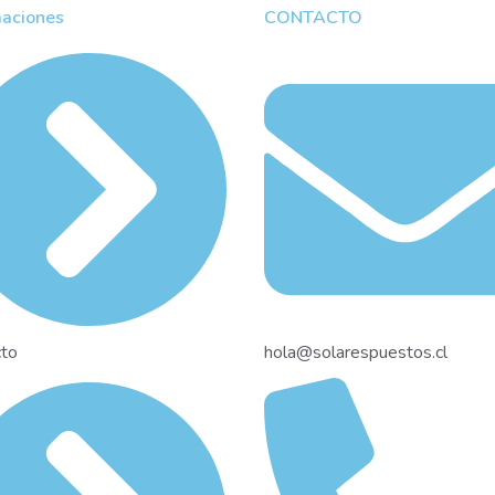
maciones
CONTACTO
cto
hola@solarespuestos.cl