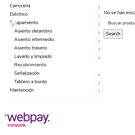
Carrocería
0
No se han enco
Eléctrico
1
Equipamiento
0
Asiento delantero
0
Search
Asiento intermedio
0
Asiento trasero
0
Lavado y limpiado
0
Recubrimiento
0
Señalización
0
Tablero a bordo
0
Mantención
7