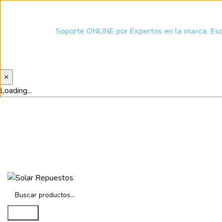
Soporte ONLINE por Expertos en la marca. Esc
×
Loading...
hola@solarespuestos.cl
+56946629305
Avenida Diez de Julio 1462
Search