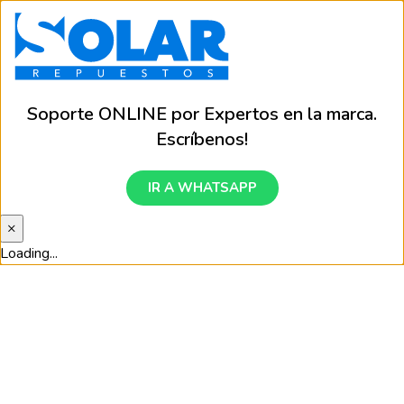
Soporte ONLINE por Expertos en la marca.
Escríbenos!
IR A WHATSAPP
×
Loading...
Asiento trasero
Inicio
Equipamiento
Asiento trasero
No se han encontrado productos que coincidan con tu